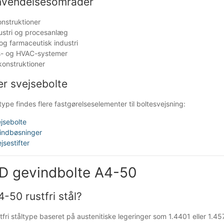
nvendelsesområder
onstruktioner
ustri og procesanlæg
og farmaceutisk industri
ns- og HVAC-systemer
lkonstruktioner
er svejsebolte
ype findes flere fastgørelseselementer til boltesvejsning:
jsebolte
indbøsninger
jsestifter
D gevindbolte A4-50
-50 rustfri stål?
tfri ståltype baseret på austenitiske legeringer som 1.4401 eller 1.4