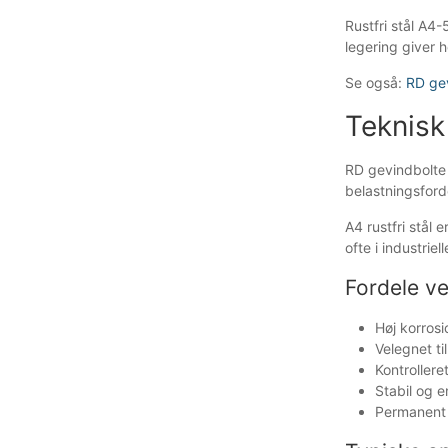
Rustfri stål A4
legering giver 
Se også:
RD ge
Teknisk
RD gevindbolte 
belastningsford
A4 rustfri stål
ofte i industrie
Fordele v
Høj korros
Velegnet ti
Kontroller
Stabil og e
Permanent 