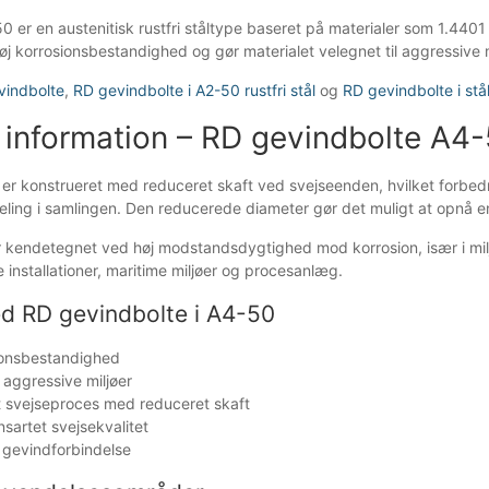
-50 er en austenitisk rustfri ståltype baseret på materialer som 1.44
høj korrosionsbestandighed og gør materialet velegnet til aggressive m
vindbolte
,
RD gevindbolte i A2-50 rustfri stål
og
RD gevindbolte i stå
 information – RD gevindbolte A4
er konstrueret med reduceret skaft ved svejseenden, hvilket forbedr
eling i samlingen. Den reducerede diameter gør det muligt at opnå en 
 er kendetegnet ved høj modstandsdygtighed mod korrosion, især i milj
lle installationer, maritime miljøer og procesanlæg.
ed RD gevindbolte i A4-50
ionsbestandighed
l aggressive miljøer
et svejseproces med reduceret skaft
nsartet svejsekvalitet
gevindforbindelse