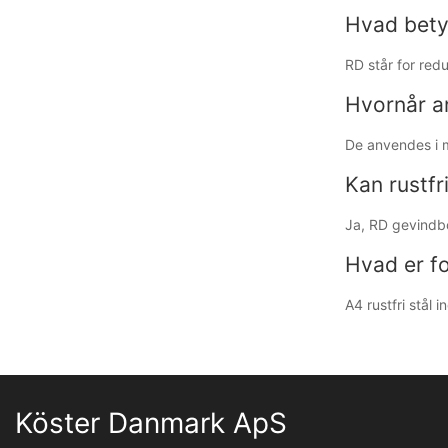
Hvad bety
RD står for red
Hvornår a
De anvendes i m
Kan rustfr
Ja, RD gevindbol
Hvad er f
A4 rustfri stål
Köster Danmark ApS