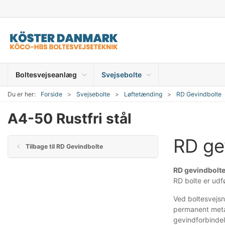
Boltesvejseanlæg
Svejsebolte
Du er her:
Forside
Svejsebolte
Løftetænding
RD Gevindbolte
A4-50 Rustfri stål
RD ge
Tilbage til RD Gevindbolte
RD gevindbolte 
RD bolte er udf
Ved boltesvejsn
permanent metal
gevindforbindel