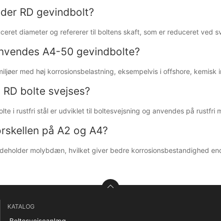
der RD gevindbolt?
uceret diameter og refererer til boltens skaft, som er reduceret ved 
nvendes A4-50 gevindbolte?
iljøer med høj korrosionsbelastning, eksempelvis i offshore, kemisk 
i RD bolte svejses?
te i rustfri stål er udviklet til boltesvejsning og anvendes på rustfri 
orskellen på A2 og A4?
 indeholder molybdæn, hvilket giver bedre korrosionsbestandighed en
KATALOG
Boltesvejseanlæg