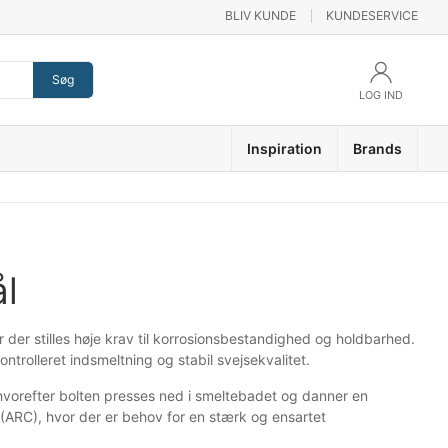
BLIV KUNDE
KUNDESERVICE
Søg
LOG IND
Inspiration
Brands
ål
r der stilles høje krav til korrosionsbestandighed og holdbarhed.
trolleret indsmeltning og stabil svejsekvalitet.
hvorefter bolten presses ned i smeltebadet og danner en
(ARC), hvor der er behov for en stærk og ensartet