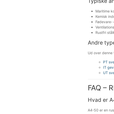
Typiske a
Maritime k
Kemisk ind
Fødevare- 
Ventilatio
Rustfri stå
Andre typ
Ud over denne t
PT sve
IT gev
UT sve
FAQ – R
Hvad er A4
A4-50 er en rus