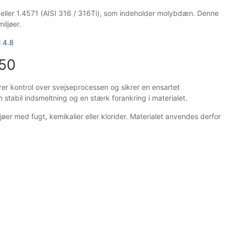
01 eller 1.4571 (AISI 316 / 316Ti), som indeholder molybdæn. Denne
iljøer.
l 4.8
-50
er kontrol over svejseprocessen og sikrer en ensartet
stabil indsmeltning og en stærk forankring i materialet.
øer med fugt, kemikalier eller klorider. Materialet anvendes derfor