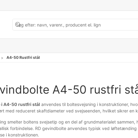
A4-50 Rustfri stål
vindbolte A4-50 rustfri st
i A4-50 rustfri stål
anvendes til boltesvejsning i konstruktioner, hvo
ørt med reduceret skaftdiameter ved svejseenden, hvilket sikrer en kon
ing smelter boltens svejsetip og en del af grundmaterialet sammen, 
lisk forbindelse. RD gevindbolte anvendes typisk ved løftetænding 
se i konstruktionen.