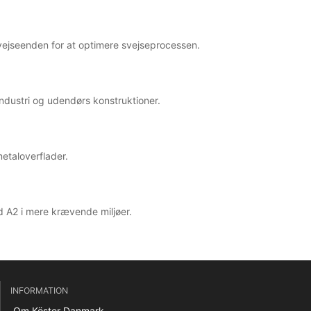
svejseenden for at optimere svejseprocessen.
industri og udendørs konstruktioner.
metaloverflader.
d A2 i mere krævende miljøer.
INFORMATION
Om Köster Danmark