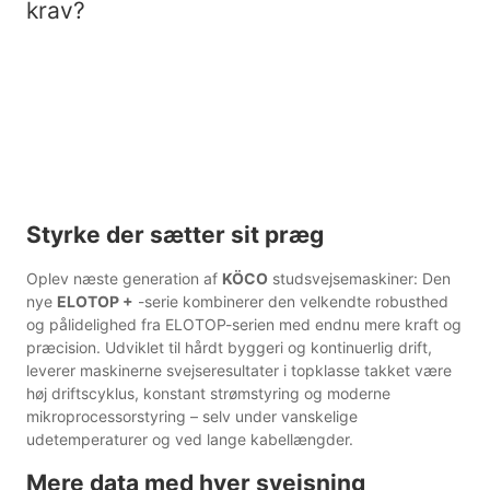
krav?
Styrke der sætter sit præg
Oplev næste generation af
KÖCO
stud­svejsemaskiner: Den
nye
ELOTOP +
-serie kombinerer den velkendte robusthed
og pålidelighed fra ELOTOP-serien med endnu mere kraft og
præcision. Udviklet til hårdt byggeri og kontinuerlig drift,
leverer maskinerne svejseresultater i topklasse takket være
høj driftscyklus, konstant strømstyring og moderne
mikroprocessorstyring – selv under vanskelige
udetemperaturer og ved lange kabellængder.
Mere data med hver svejsning