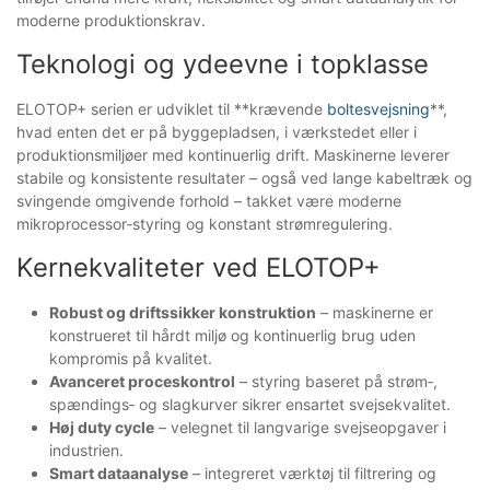
moderne produktionskrav.
Teknologi og ydeevne i topklasse
ELOTOP+ serien er udviklet til **krævende
boltesvejsning
**,
hvad enten det er på byggepladsen, i værkstedet eller i
produktionsmiljøer med kontinuerlig drift. Maskinerne leverer
stabile og konsistente resultater – også ved lange kabeltræk og
svingende omgivende forhold – takket være moderne
mikroprocessor‑styring og konstant strømregulering.
Kernekvaliteter ved ELOTOP+
Robust og driftssikker konstruktion
– maskinerne er
konstrueret til hårdt miljø og kontinuerlig brug uden
kompromis på kvalitet.
Avanceret proceskontrol
– styring baseret på strøm‑,
spændings‑ og slagkurver sikrer ensartet svejsekvalitet.
Høj duty cycle
– velegnet til langvarige svejseopgaver i
industrien.
Smart dataanalyse
– integreret værktøj til filtrering og