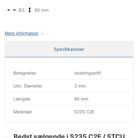
Ø3
85 mm
Mere information
Specifikationer
Betegnelse
Isoleringsstift
Udv. Diameter
3 mm
Længde
85 mm
Materiale
S235 C2E
Bedst sælgende i S235 C2E / STCU