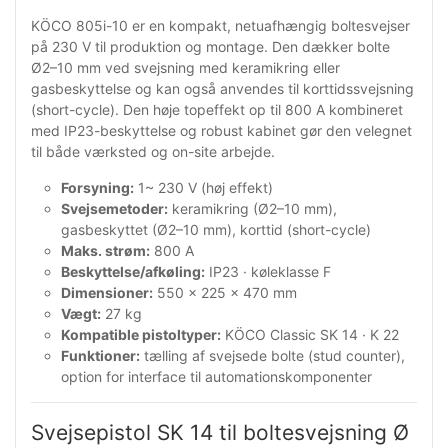
KÖCO 805i-10 er en kompakt, netuafhængig boltesvejser
på 230 V til produktion og montage. Den dækker bolte
Ø2–10 mm ved svejsning med keramikring eller
gasbeskyttelse og kan også anvendes til korttidssvejsning
(short-cycle). Den høje topeffekt op til 800 A kombineret
med IP23-beskyttelse og robust kabinet gør den velegnet
til både værksted og on-site arbejde.
Forsyning:
1~ 230 V (høj effekt)
Svejsemetoder:
keramikring (Ø2–10 mm),
gasbeskyttet (Ø2–10 mm), korttid (short-cycle)
Maks. strøm:
800 A
Beskyttelse/afkøling:
IP23 · køleklasse F
Dimensioner:
550 × 225 × 470 mm
Vægt:
27 kg
Kompatible pistoltyper:
KÖCO Classic SK 14 · K 22
Funktioner:
tælling af svejsede bolte (stud counter),
option for interface til automationskomponenter
Svejsepistol SK 14 til boltesvejsning Ø