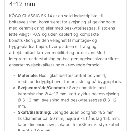
4–12 mm
KÖCO CLASSIC SK 14 er en solid industripistol til
boltesvejsning, konstrueret for svejsning af gevindbolte
med keramisk ring eller med beskyttelsesgas. Pistolens
lette vægt (~0,9 kg uden kabler) og kompakte
konstruktion gør den velegnet til montage- og
byggeplads­arbejde, hvor pladsen er trang og
arbejdsmiljøet kræver mobilitet og præcision. Med
integreret understøtning og højt gentagelsesniveau sikres
ensartet svejsekvalitet under krævende forhold.
Materiale:
Hus i glasfiberforstærket polyamid,
modstandsdygtigt over for belastning på byggeplads.
Svejseområde/Geometri:
Svejseområde med
keramisk ring Ø 4–12 mm; kort-cyklus boltesvejsning
Ø 3–12 mm; svejsning med beskyttelsesgas Ø 3–12
mm.
Skaft/tilslutning:
Længde uden boltgreb 185 mm;
husdiameter ca. 50 mm; højde inkl. håndtag 150 mm;
kabeldimension svejsekabel 5 m/35 mm², styrekabel
5 m/4 × 1,0 mm².