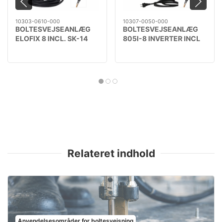
10303-0610-000
10307-0050-000
BOLTESVEJSEANLÆG
BOLTESVEJSEANLÆG
ELOFIX 8 INCL. SK-14
805I-8 INVERTER INCL
PISTOL
SK-14 PISTOL
Relateret indhold
Anvendelsesområder for boltesvejsning