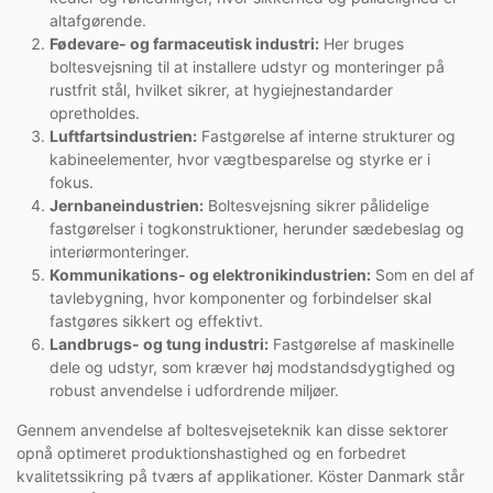
altafgørende.
Fødevare- og farmaceutisk industri:
Her bruges
boltesvejsning til at installere udstyr og monteringer på
rustfrit stål, hvilket sikrer, at hygiejnestandarder
opretholdes.
Luftfartsindustrien:
Fastgørelse af interne strukturer og
kabineelementer, hvor vægtbesparelse og styrke er i
fokus.
Jernbaneindustrien:
Boltesvejsning sikrer pålidelige
fastgørelser i togkonstruktioner, herunder sædebeslag og
interiørmonteringer.
Kommunikations- og elektronikindustrien:
Som en del af
tavlebygning, hvor komponenter og forbindelser skal
fastgøres sikkert og effektivt.
Landbrugs- og tung industri:
Fastgørelse af maskinelle
dele og udstyr, som kræver høj modstandsdygtighed og
robust anvendelse i udfordrende miljøer.
Gennem anvendelse af boltesvejseteknik kan disse sektorer
opnå optimeret produktionshastighed og en forbedret
kvalitetssikring på tværs af applikationer. Köster Danmark står