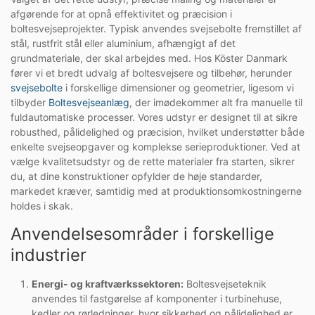
afgørende for at opnå effektivitet og præcision i
boltesvejseprojekter. Typisk anvendes svejsebolte fremstillet af
stål, rustfrit stål eller aluminium, afhængigt af det
grundmateriale, der skal arbejdes med. Hos Köster Danmark
fører vi et bredt udvalg af boltesvejsere og tilbehør, herunder
svejsebolte
i forskellige dimensioner og geometrier, ligesom vi
tilbyder
Boltesvejseanlæg
, der imødekommer alt fra manuelle til
fuldautomatiske processer. Vores udstyr er designet til at sikre
robusthed, pålidelighed og præcision, hvilket understøtter både
enkelte svejseopgaver og komplekse serieproduktioner. Ved at
vælge kvalitetsudstyr og de rette materialer fra starten, sikrer
du, at dine konstruktioner opfylder de høje standarder,
markedet kræver, samtidig med at produktionsomkostningerne
holdes i skak.
Anvendelsesområder i forskellige
industrier
Energi- og kraftværkssektoren:
Boltesvejseteknik
anvendes til fastgørelse af komponenter i turbinehuse,
kedler og rørledninger, hvor sikkerhed og pålidelighed er