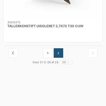
30242272
TALLERKENSTIFT UISOLERET 2,7X72 T30 CUW
1
2
Viser 21 til 29 af 29
20