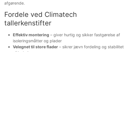
afgørende.
Fordele ved Climatech
tallerkenstifter
Effektiv montering
– giver hurtig og sikker fastgørelse af
isoleringsmåtter og plader
Velegnet til store flader
– sikrer jævn fordeling og stabilitet
af isoleringen
Kompatibel med låseskiver
– for optimal fastholdelse af
materialet
Fås i forskellige længder og materialer
– tilpasset
forskellige isoleringstykkelser og miljøer
Kan fastgøres med svejsning eller selvklæbende
bagside
– fleksibel installation afhængigt af underlaget
Anvendelsesområder
Fastgørelse af teknisk isolering på ventilationskanaler
Isolering af tanke, beholdere og rørføringer i industrien
Montering af lyd- og varmeisolering i tekniske installationer