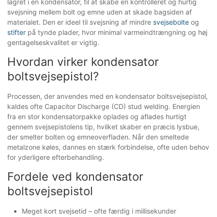
lagret i en kondensator, til at skabe en kontrolleret og hurtig
svejsning mellem bolt og emne uden at skade bagsiden af
materialet. Den er ideel til svejsning af mindre
svejsebolte
og
stifter
på tynde plader, hvor minimal varmeindtrængning og høj
gentagelseskvalitet er vigtig.
Hvordan virker kondensator
boltsvejsepistol?
Processen, der anvendes med en kondensator boltsvejsepistol,
kaldes ofte Capacitor Discharge (CD) stud welding. Energien
fra en stor kondensatorpakke oplades og aflades hurtigt
gennem svejsepistolens tip, hvilket skaber en præcis lysbue,
der smelter bolten og emneoverfladen. Når den smeltede
metalzone køles, dannes en stærk forbindelse, ofte uden behov
for yderligere efterbehandling.
Fordele ved kondensator
boltsvejsepistol
Meget kort svejsetid – ofte færdig i millisekunder