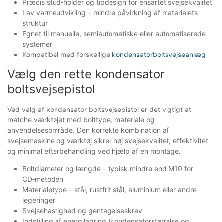
Præcis stud‑holder og tipdesign for ensartet svejsekvalitet
Lav varmeudvikling – mindre påvirkning af materialets
struktur
Egnet til manuelle, semiautomatiske eller automatiserede
systemer
Kompatibel med forskellige
kondensatorboltsvejseanlæg
Vælg den rette kondensator
boltsvejsepistol
Ved valg af kondensator boltsvejsepistol er det vigtigt at
matche værktøjet med bolttype, materiale og
anvendelsesområde. Den korrekte kombination af
svejsemaskine og værktøj sikrer høj svejsekvalitet, effektivitet
og minimal efterbehandling ved hjælp af en montage.
Boltdiameter og længde – typisk mindre end M10 for
CD‑metoden
Materialetype – stål, rustfrit stål, aluminium eller andre
legeringer
Svejsehastighed og gentagelseskrav
Indstilling af energilagring (kondensatorstørrelse og