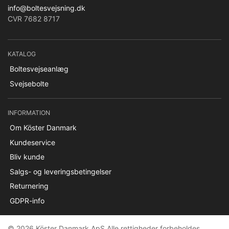
info@boltesvejsning.dk
CVR 7682 8717
KATALOG
Boltesvejseanlæg
Svejsebolte
INFORMATION
Om Köster Danmark
Kundeservice
Bliv kunde
Salgs- og leveringsbetingelser
Returnering
GDPR-info
© 2026 Köster Danmark ApS Alle rettigheder forbeholdes