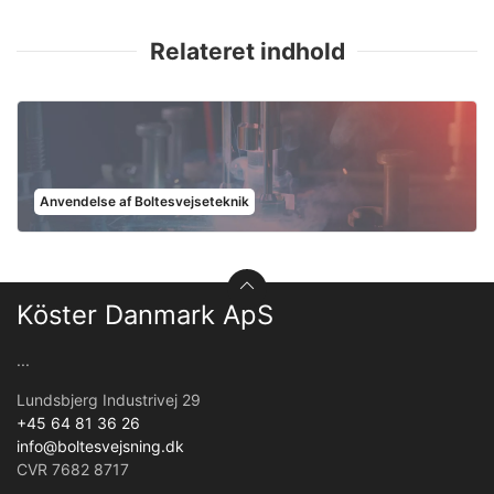
Relateret indhold
Anvendelse af Boltesvejseteknik
Köster Danmark ApS
...
Lundsbjerg Industrivej 29
+45 64 81 36 26
info@boltesvejsning.dk
CVR 7682 8717