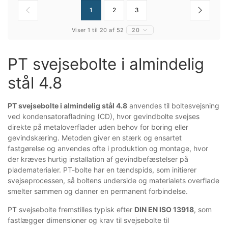
1
2
3
Viser 1 til 20 af 52
20
PT svejsebolte i almindelig
stål 4.8
PT svejsebolte i almindelig stål 4.8
anvendes til boltesvejsning
ved kondensatorafladning (CD), hvor gevindbolte svejses
direkte på metaloverflader uden behov for boring eller
gevindskæring. Metoden giver en stærk og ensartet
fastgørelse og anvendes ofte i produktion og montage, hvor
der kræves hurtig installation af gevindbefæstelser på
pladematerialer. PT-bolte har en tændspids, som initierer
svejseprocessen, så boltens underside og materialets overflade
smelter sammen og danner en permanent forbindelse.
PT svejsebolte fremstilles typisk efter
DIN EN ISO 13918
, som
fastlægger dimensioner og krav til svejsebolte til