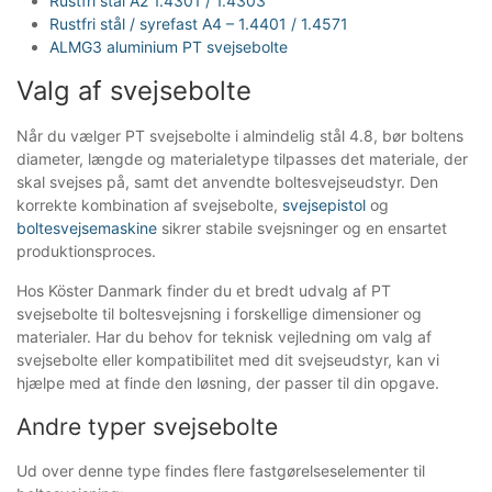
Rustfri stål A2 1.4301 / 1.4303
Rustfri stål / syrefast A4 – 1.4401 / 1.4571
ALMG3 aluminium PT svejsebolte
Valg af svejsebolte
Når du vælger PT svejsebolte i almindelig stål 4.8, bør boltens
diameter, længde og materialetype tilpasses det materiale, der
skal svejses på, samt det anvendte boltesvejseudstyr. Den
korrekte kombination af svejsebolte,
svejsepistol
og
boltesvejsemaskine
sikrer stabile svejsninger og en ensartet
produktionsproces.
Hos Köster Danmark finder du et bredt udvalg af PT
svejsebolte til boltesvejsning i forskellige dimensioner og
materialer. Har du behov for teknisk vejledning om valg af
svejsebolte eller kompatibilitet med dit svejseudstyr, kan vi
hjælpe med at finde den løsning, der passer til din opgave.
Andre typer svejsebolte
Ud over denne type findes flere fastgørelseselementer til