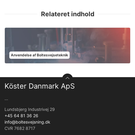
Relateret indhold
Anvendelse af Boltesvejseteknik
Köster Danmark ApS
...
Lundsbjerg Industrivej 29
+45 64 81 36 26
info@boltesvejsning.dk
CVR 7682 8717