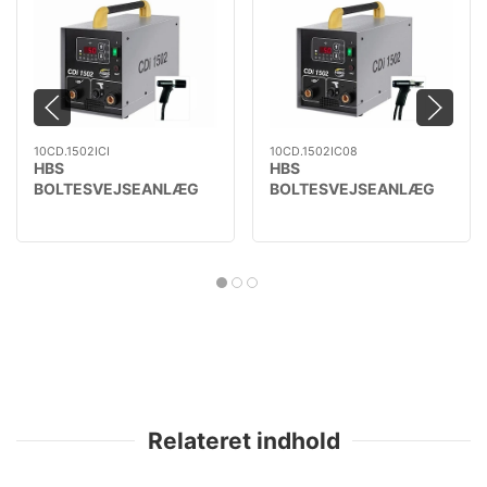
10CD.1502ICI
10CD.1502IC08
HBS
HBS
BOLTESVEJSEANLÆG
BOLTESVEJSEANLÆG
CDi 1502 ISO INCL CI03
CDi 1502 INCL C08
PISTOL
PISTOL
Relateret indhold