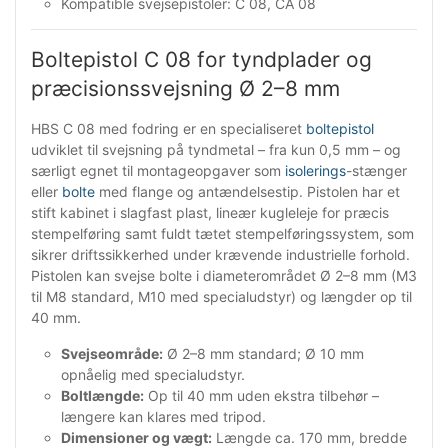
Kompatible svejsepistoler: C 08, CA 08
Boltepistol C 08 for tyndplader og
præcisionssvejsning Ø 2–8 mm
HBS C 08 med fodring er en specialiseret
boltepistol
udviklet til svejsning på tyndmetal – fra kun 0,5 mm – og
særligt egnet til montageopgaver som
isolerings
-stænger
eller
bolte
med flange og antændelsestip. Pistolen har et
stift kabinet i slagfast plast, lineær kugleleje for præcis
stempelføring samt fuldt tætet stempelføringssystem, som
sikrer driftssikkerhed under krævende industrielle forhold.
Pistolen kan svejse bolte i diameterområdet Ø 2–8 mm (M3
til M8 standard, M10 med specialudstyr) og længder op til
40 mm.
Svejseområde:
Ø 2–8 mm standard; Ø 10 mm
opnåelig med specialudstyr.
Boltlængde:
Op til 40 mm uden ekstra tilbehør –
længere kan klares med tripod.
Dimensioner og vægt:
Længde ca. 170 mm, bredde