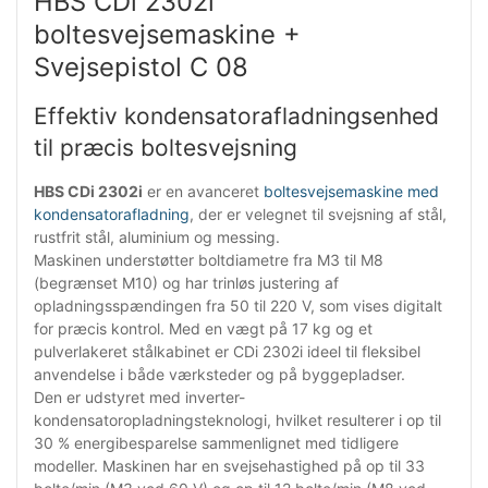
HBS CDi 2302i
boltesvejsemaskine +
Svejsepistol C 08
Effektiv kondensatorafladningsenhed
til præcis boltesvejsning
HBS CDi 2302i
er en avanceret
boltesvejsemaskine med
kondensatorafladning
, der er velegnet til svejsning af stål,
rustfrit stål, aluminium og messing.
Maskinen understøtter boltdiametre fra M3 til M8
(begrænset M10) og har trinløs justering af
opladningsspændingen fra 50 til 220 V, som vises digitalt
for præcis kontrol. Med en vægt på 17 kg og et
pulverlakeret stålkabinet er CDi 2302i ideel til fleksibel
anvendelse i både værksteder og på byggepladser.
Den er udstyret med inverter-
kondensatoropladningsteknologi, hvilket resulterer i op til
30 % energibesparelse sammenlignet med tidligere
modeller. Maskinen har en svejsehastighed på op til 33