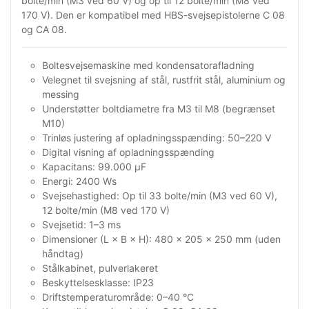
bolte/min (M3 ved 60 V) og op til 12 bolte/min (M8 ved
170 V). Den er kompatibel med HBS-svejsepistolerne C 08
og CA 08.
Boltesvejsemaskine med kondensatorafladning
Velegnet til svejsning af stål, rustfrit stål, aluminium og
messing
Understøtter boltdiametre fra M3 til M8 (begrænset
M10)
Trinløs justering af opladningsspænding: 50–220 V
Digital visning af opladningsspænding
Kapacitans: 99.000 µF
Energi: 2400 Ws
Svejsehastighed: Op til 33 bolte/min (M3 ved 60 V),
12 bolte/min (M8 ved 170 V)
Svejsetid: 1–3 ms
Dimensioner (L × B × H): 480 × 205 × 250 mm (uden
håndtag)
Stålkabinet, pulverlakeret
Beskyttelsesklasse: IP23
Driftstemperaturområde: 0–40 °C