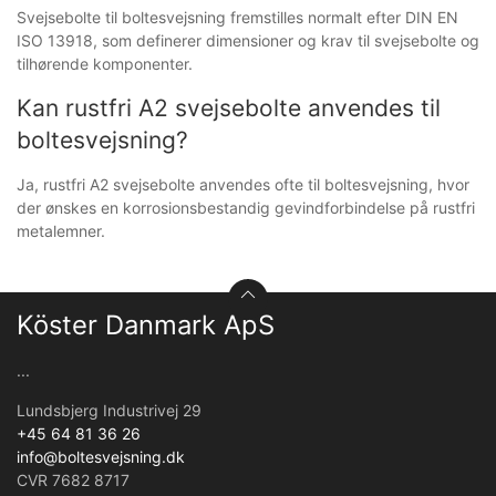
Svejsebolte til boltesvejsning fremstilles normalt efter DIN EN
ISO 13918, som definerer dimensioner og krav til svejsebolte og
tilhørende komponenter.
Kan rustfri A2 svejsebolte anvendes til
boltesvejsning?
Ja, rustfri A2 svejsebolte anvendes ofte til boltesvejsning, hvor
der ønskes en korrosionsbestandig gevindforbindelse på rustfri
metalemner.
Köster Danmark ApS
...
Lundsbjerg Industrivej 29
+45 64 81 36 26
info@boltesvejsning.dk
CVR 7682 8717